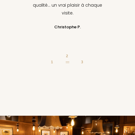
alsacien et la bouchée à la reine,
de vraies merveilles !
Marion T.
3
1
2