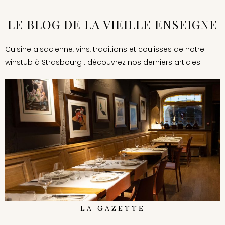
LE BLOG DE LA VIEILLE ENSEIGNE
Cuisine alsacienne, vins, traditions et coulisses de notre
winstub à Strasbourg : découvrez nos derniers articles.
juin 27, 2025
ORGANISER UN REPAS DE GROUPE À
STRASBOURG : NOS CONSEILS POUR UNE BELLE
TABLÉE
La Gazette /
Privatisation & groupes
LA GAZETTE